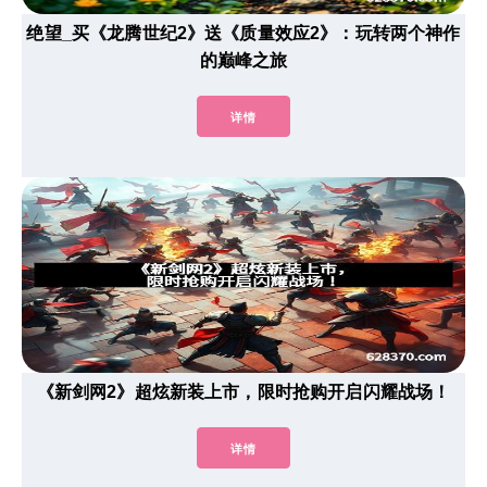
绝望_买《龙腾世纪2》送《质量效应2》：玩转两个神作
的巅峰之旅
详情
《新剑网2》超炫新装上市，限时抢购开启闪耀战场！
详情